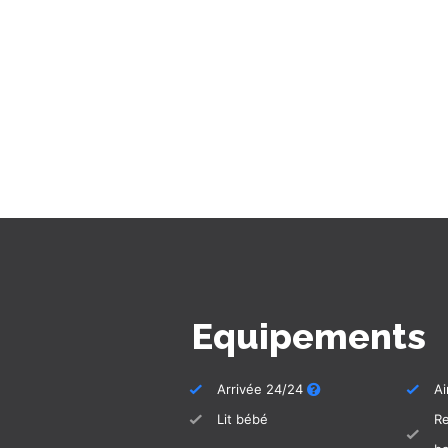
La piscine peut être chauffée él
supplément de 20€/jour.
Veuillez le commander lors de la r
bonne température lorsque vous a
La maison est non-fumeur. Il est b
Cette villa est votre domicile de
haut de gamme et les commodités 
que vous ne souhaitez pas vivre da
La maison de vacances n'est pas 
Equipements
Arrivée 24/24
Ai
Lit bébé
R