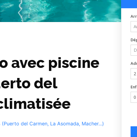
Arr
Dé
o avec piscine
Ad
uerto del
Enf
climatisée
s (Puerto del Carmen, La Asomada, Macher...)