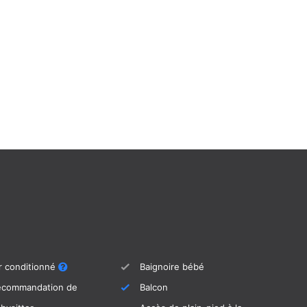
ectriquement jusqu'à 28 degrés moyennant un
éservation pour que la piscine soit déjà à la
rrivez.
ien sûr possible de fumer à l'extérieur.
 vacances idéal si vous appréciez un équipement
d'une courte distance à pied ou en taxi, mais
ns l'agitation d'une station balnéaire.
adaptée aux fêtes.
r conditionné
Baignoire bébé
ecommandation de
Balcon