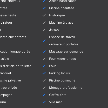
èche-cheveux
Accès handicapés
ntres
Piscine chauffée
aise haute
Historique
pirateur
Machine à glace
r
Jacuzzi
apté aux enfants
Espace de travail
ordinateur portable
cation longue durée
Massage sur demande
ssible
Four micro-ondes
s d'article de toilette
Four
dividuel
Parking Inclus
scine privative
Piscine commune
trée privée
Ménage professionnel
ampagne
Coffre-fort
auna
Vue mer