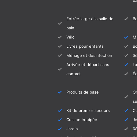
ba
Entrée large à la salle de
B
bain
Vélo
M
Livres pour enfants
Bo
Ménage et désinfection
S
Arrivée et départ sans
La
contact
É
Produits de base
Or
s
Kit de premier secours
C
Cuisine équipée
Je
Jardin
R