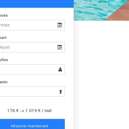
ivée
part
ultes
ants
176 €
→
1 019 €
/ nuit
Réserver maintenant