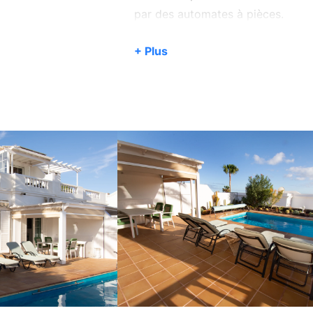
par des automates à pièces.
La mer n'est qu'à quelques mètre
+ Plus
vous êtes déjà à moins de 10 min
restaurants et bars.
De la terrasse, vous avez une vue 
Des coussins de haute qualité su
serviettes de bain et de piscine,
complètent votre séjour dans cett
Des voiles de protection solaire à
couverte et peuvent également ser
aussi un store électrique pour pl
Il y a aussi une magnifique terras
piscine. Entouré de verdure, cet 
vacances, surtout lorsqu'il fait ch