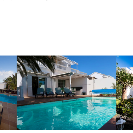
s et, grâce à un escalier récemment aménagé,
utes à pied du vieux port avec ses nombreux
magnifique sur l'Atlantique jusqu'à Fuerteventura.
r les meubles de jardin, un grand nombre de
 une cuisine moderne et entièrement équipée
e belle maison.
 abaisser sont à votre disposition sur la terrasse
vir de protection en cas de vent. En outre, il y a
us d'ombre pour les chaises longues.
se en bois sous le grand palmier près de la
endroit ombragé est un véritable atout pour vos
aud.