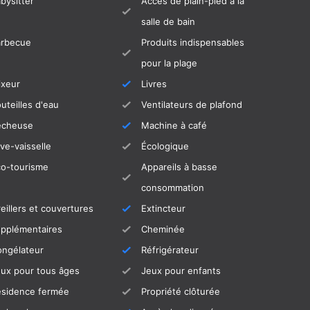
bysitter
Accès de plain-pied à la
salle de bain
arbecue
Produits indispensables
pour la plage
ixeur
Livres
uteilles d'eau
Ventilateurs de plafond
écheuse
Machine à café
ve-vaisselle
Écologique
co-tourisme
Appareils à basse
consommation
eillers et couvertures
Extincteur
upplémentaires
Cheminée
ongélateur
Réfrigérateur
ux pour tous âges
Jeux pour enfants
ésidence fermée
Propriété clôturée