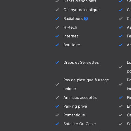
Gants disponibles
S
Gel hydroalcoolique
Ci
Radiateurs
Ch
Hi-tech
As
Internet
Fe
Bouilloire
Ad
Draps et Serviettes
Lo
po
Pas de plastique à usage
Pa
unique
in
Animaux acceptés
Pi
Parking privé
En
Romantique
C
Satellite Ou Cable
S