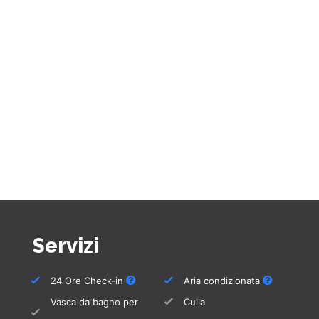
scala di recente costruzione si può
raggiungere il vecchio porto con i suoi
numerosi ristoranti e bar in meno di 10 minuti
a piedi.
Dalla terrazza si gode di una splendida vista
sull'Oceano Atlantico fino a Fuerteventura.
Cuscini di alta qualità sui mobili da giardino,
asciugamani in abbondanza per i bagni e la
piscina, una cucina moderna e completamente
attrezzata con un equipaggiamento molto
ampio completano il vostro soggiorno in
questa bella casa.
Servizi
Ci sono tende da sole da abbassare sulla
terrazza coperta, che possono servire anche
24 Ore Check-in
Aria condizionata
come protezione in caso di vento. C'è anche
Vasca da bagno per
Culla
una tenda da sole elettrica per fare più ombra