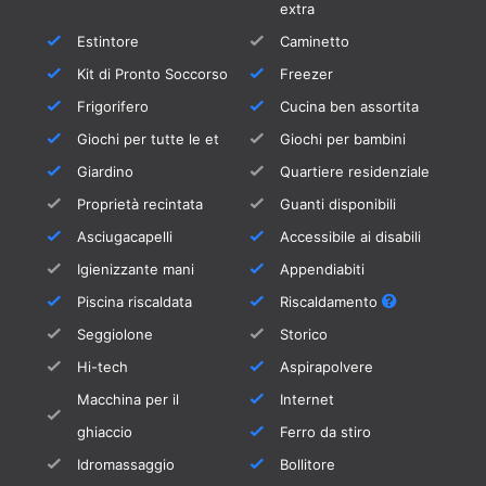
extra
una piccola terrazza protetta dal vento per 4
Estintore
Caminetto
persone e una splendida vista sul mare e sul
Kit di Pronto Soccorso
Freezer
porto di Puerto del Carmen.
Frigorifero
Cucina ben assortita
C'è anche un divano letto di alta qualità.
Giochi per tutte le et
Giochi per bambini
Il letto ha un materasso di qualità, dimensioni
Giardino
Quartiere residenziale
140 x 195 cm per 1-2 persone.
Proprietà recintata
Guanti disponibili
Inoltre, c'è un sistema di altoparlanti Bluetooth
Asciugacapelli
Accessibile ai disabili
(Bose mini) e una terza e quarta TV nelle due
Igienizzante mani
Appendiabiti
camere da letto al piano terra.
Piscina riscaldata
Riscaldamento
Il campo da golf di Puerto del Carmen, di
Seggiolone
Storico
recente costruzione, dista solo 5 minuti in
Hi-tech
Aspirapolvere
auto. Il vecchio corso di Costa Teguise è
Macchina per il
Internet
raggiungibile in circa 20 minuti.
ghiaccio
Ferro da stiro
La piscina può essere riscaldata
Idromassaggio
Bollitore