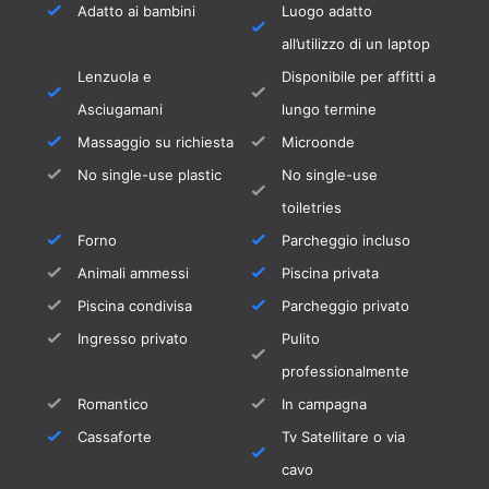
elettricamente fino a 28 gradi con un
Adatto ai bambini
Luogo adatto
supplemento di 20€ al giorno.
all’utilizzo di un laptop
Vi preghiamo di ordinarlo al momento della
Lenzuola e
Disponibile per affitti a
prenotazione, in modo che la piscina sia già
Asciugamani
lungo termine
alla giusta temperatura al vostro arrivo.
Massaggio su richiesta
Microonde
La casa è una casa per non fumatori.
No single-use plastic
No single-use
Naturalmente siete invitati a fumare
toiletries
all'esterno.
Forno
Parcheggio incluso
Animali ammessi
Piscina privata
Questa villa è la vostra casa ideale per le
Piscina condivisa
Parcheggio privato
vacanze se apprezzate l'arredamento di lusso,
la comodità di brevi distanze a piedi o in taxi,
Ingresso privato
Pulito
ma non volete vivere nella frenesia di un
professionalmente
resort.
Romantico
In campagna
Cassaforte
Tv Satellitare o via
L'alloggio non è adatto alle feste.
cavo