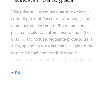
riscaldata fino a 28 gradi!
Villa privata di lusso nel quartiere delle ville
sopra il porto di Puerto del Carmen, vicino al
mare, per un massimo di 6 persone con
piscina riscaldata elettricamente fino a 28
gradi, giardino lussureggiante protetto dalla
vista, splendida vista sul mare, 3 camere da
letto e 3 bagni con arredi di lusso e
connessione internet WLAN (fibra ottica). La
casa dispone di aria condizionata nel
+ Più
soggiorno e nelle tre camere da letto
principali. Può essere utilizzato sia per il
raffreddamento che per il riscaldamento. Sono
gestiti da macchine a moneta.
Si trova a pochi metri dal mare e tramite una