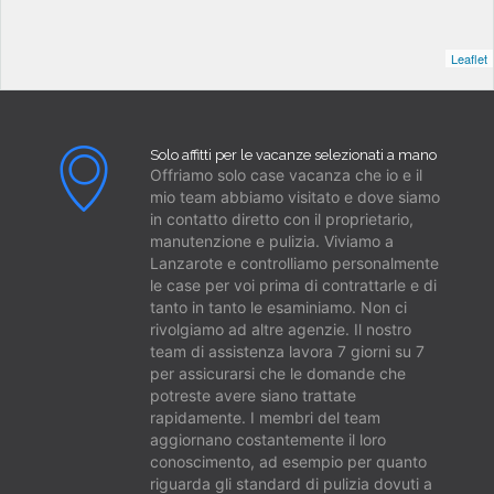
Leaflet
Solo affitti per le vacanze selezionati a mano
Offriamo solo case vacanza che io e il
mio team abbiamo visitato e dove siamo
in contatto diretto con il proprietario,
manutenzione e pulizia. Viviamo a
Lanzarote e controlliamo personalmente
le case per voi prima di contrattarle e di
tanto in tanto le esaminiamo. Non ci
rivolgiamo ad altre agenzie. Il nostro
team di assistenza lavora 7 giorni su 7
per assicurarsi che le domande che
potreste avere siano trattate
rapidamente. I membri del team
aggiornano costantemente il loro
conoscimento, ad esempio per quanto
riguarda gli standard di pulizia dovuti a