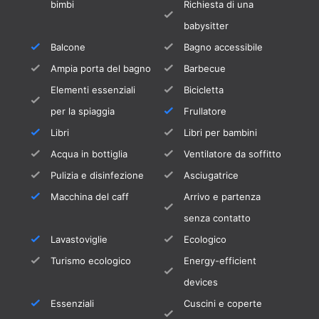
bimbi
Richiesta di una
ai lettini.
babysitter
C'è anche una bella terrazza in legno sotto la
Balcone
Bagno accessibile
grande palma a bordo piscina. Circondato da
Ampia porta del bagno
Barbecue
tanto verde, questo luogo d'ombra è un vero
Elementi essenziali
Bicicletta
vantaggio per la vostra vacanza, soprattutto
per la spiaggia
Frullatore
nelle giornate più calde.
Libri
Libri per bambini
Inoltre, sono disponibili 2 grandi teli da piscina
Acqua in bottiglia
Ventilatore da soffitto
per persona. Sono disponibili anche teli da
Pulizia e disinfezione
Asciugatrice
mare.
Macchina del caff
Arrivo e partenza
Il piano superiore dispone di un'ampia
senza contatto
terrazza sul tetto (60 m²) con una vista
Lavastoviglie
Ecologico
panoramica mozzafiato. Una piccola parte
Turismo ecologico
Energy-efficient
della terrazza è dotata di un frangivento con
devices
pergola.
Essenziali
Cuscini e coperte
Qui si trova anche il secondo soggiorno con