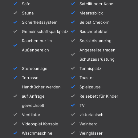
geeignet.
Safe
Satellit oder Kabel
Sauna
Meeresblick
Sicherheitssystem
Selbst Check-in
Gemeinschaftsparkplatz
Rauchdetektor
Rauchen nur im
Social distancing
Außenbereich
Angestellte tragen
Schutzausrüstung
Stereoanlage
Tennisplatz
Terrasse
Toaster
Handtücher werden
Spielzeuge
auf Anfrage
Reisebett für Kinder
gewechselt
TV
Ventilator
viktorianisch
Videospiel Konsole
Weinberg
Waschmaschine
Weinglässer