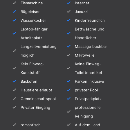
Eismaschine
Internet
Minuten.
Bügeleisen
Jacuzzi
Der Pool kann elektrisch, gegen einen Aufpreis
Wasserkocher
Kinderfreundlich
von 20€/Tag bis auf 28 Grad beheizt werden.
Laptop-fähiger
Bettwäsche und
Bitte bei der Buchung gleich mit bestellen,
Arbeitsplatz
Handtücher
dann hat der Pool schon die richtige
Langzeitvermietung
Massage buchbar
Temperatur, wenn Sie ankommen.
möglich
Mikrowelle
Das Haus ist ein Nicht-Raucherhaus. Draußen
Kein Einweg-
Keine Einweg-
kann natürlich gern geraucht werden.
Kunststoff
Toilettenartikel
Backofen
Parken inklusive
Diese Villa ist Ihr ideales Urlaubsdomizil, wenn
Sie gehobene Ausstattung, die
Haustiere erlaubt
privater Pool
Annehmlichkeiten kurzer Fuß- und Taxiwege
Gemeinschaftspool
Privatparkplatz
schätzen, aber eigentlich nicht im direkten
Privater Eingang
professionelle
Trubel eines Ferienortes wohnen möchten.
Reinigung
romantisch
Auf dem Land
Die Ferienunterkunft ist nicht für Feiern