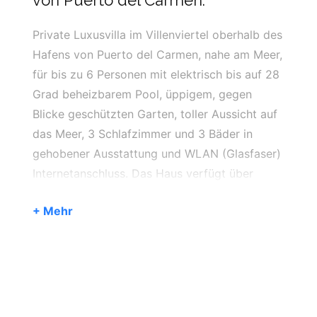
von Puerto del Carmen.
Private Luxusvilla im Villenviertel oberhalb des
Hafens von Puerto del Carmen, nahe am Meer,
für bis zu 6 Personen mit elektrisch bis auf 28
Grad beheizbarem Pool, üppigem, gegen
Blicke geschützten Garten, toller Aussicht auf
das Meer, 3 Schlafzimmer und 3 Bäder in
gehobener Ausstattung und WLAN (Glasfaser)
Internetanschluss. Das Haus verfügt über
Klimaanlagen im Wohnzimmer und in den drei
+ Mehr
Hauptschlafzimmern. Diese kann sowohl zum
Kühlen als auch zum Heizen genutzt werden.
Der Betrieb erfolgt über Münzautomaten.
Zum Meer sind es nur wenige Meter und über
eine neu angelegte Treppe sind Sie bereits in