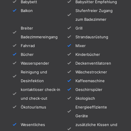
Babybett
Babysitter Empfehlung
Sonnenliegen.
Balkon
Stufenfreier Zugang
Es gibt auch eine wunderschöne Holzterrasse
zum Badezimmer
unter der großen Palme am Pool. Umgeben
Breiter
Grill
von viel Grün ist dieses schattige Plätzchen
Badezimmereingang
Strandausrüstung
besonders an warmen Tagen ein echter
Fahrrad
Mixer
Zugewinn für Ihren Urlaub.
Bücher
Kinderbücher
Weiterhin stehen pro Person 2 große
Wasserspender
Deckenventilatoren
Poolhandtücher zur Verfügung.
Reinigung und
Wäschestrockner
Strandhandtücher sind ebenfalls vorhanden.
Desinfektion
Kaffeemaschine
Das obere Stockwerk verfügt über eine große
kontaktloser check-in
Geschirrspüler
Dachterrasse (60 m²) mit einem
und check-out
ökologisch
atemberaubenden Rundumblick. Ein kleiner
Ökotourismus
Energieeffiziente
Teil der Terrasse hat einen Windschutz mit
Geräte
Pergola.
Wesentliches
zusätzliche Kissen und
Hier liegt auch das zweite Wohnzimmer mit