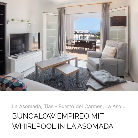
5
La Asomada
,
Tías - Puerto del Carmen, La Asomada, Macher ...
BUNGALOW EMPIREO MIT
WHIRLPOOL IN LA ASOMADA