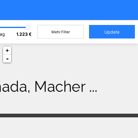
Mehr Filter
Tag
1.223 €
+
-
ada, Macher ...