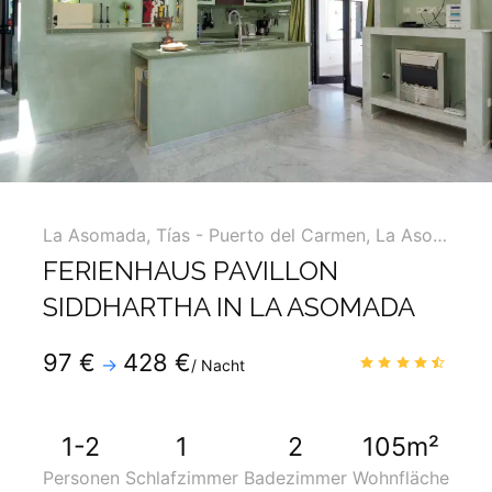
La Asomada
,
Tías - Puerto del Carmen, La Asomada, Macher ...
FERIENHAUS PAVILLON
SIDDHARTHA IN LA ASOMADA
Telefon
:
+34 928819600
97 €
428 €
4.7
/
→
/ Nacht
Mobil
:
+34 690275334
1-2
1
2
105m²
Personen
Schlafzimmer
Badezimmer
Wohnfläche