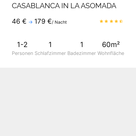
CASABLANCA IN LA ASOMADA
Telefon
:
+34 928819600
46 €
179 €
4.6
/
→
/ Nacht
Mobil
:
+34 690275334
1-2
1
1
60m²
Personen
Schlafzimmer
Badezimmer
Wohnfläche