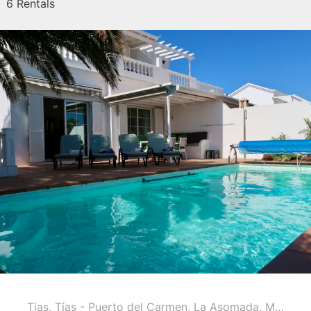
6 Rentals
Tias
,
Tías - Puerto del Carmen, La Asomada, Macher ...