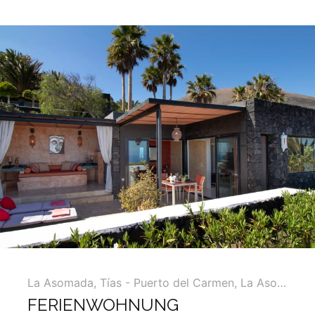
La Asomada
,
Tías - Puerto del Carmen, La Asomada, Macher ...
FERIENWOHNUNG