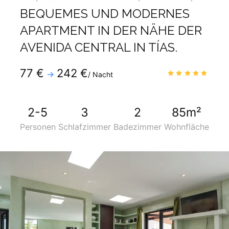
BEQUEMES UND MODERNES
APARTMENT IN DER NÄHE DER
AVENIDA CENTRAL IN TÍAS.
Telefon
:
+34 928819600
77 €
242 €
4.9
/
→
/ Nacht
Mobil
:
+34 690275334
2-5
3
2
85m²
Personen
Schlafzimmer
Badezimmer
Wohnfläche