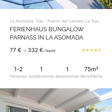
La Asomada
,
Tías - Puerto del Carmen, La Asomada, Macher ...
FERIENHAUS BUNGALOW
PARNASS IN LA ASOMADA
Telefon
:
+34 928819600
77 €
332 €
4.7
/
→
/ Nacht
Mobil
:
+34 690275334
1-2
1
1
75m²
Personen
Schlafzimmer
Badezimmer
Wohnfläche