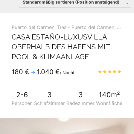
Standardmäßig sortieren (Position ansteigend)
Puerto del Carmen
,
Tías - Puerto del Carmen, La Asomada, Macher ...
CASA ESTAÑO-LUXUSVILLA
OBERHALB DES HAFENS MIT
POOL & KLIMAANLAGE
Telefon
:
+34 928819600
180 €
1.040 €
4.9
/
→
/ Nacht
Mobil
:
+34 690275334
2-6
3
3
140m²
Personen
Schlafzimmer
Badezimmer
Wohnfläche