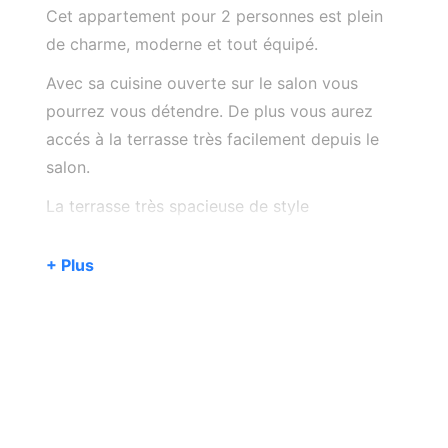
Cet appartement pour 2 personnes est plein
de charme, moderne et tout équipé.
Avec sa cuisine ouverte sur le salon vous
pourrez vous détendre. De plus vous aurez
accés à la terrasse très facilement depuis le
salon.
La terrasse très spacieuse de style
méditerranéen et sans vis-à-vis est un
véritable point fort. Située en hauteur et
+ Plus
entourée par la nature, vous pourrez bronzer,
vous relaxer et profiter du soleil autant que
vous le souhaitez. Cette terrasse, qui fait lieu
de plateforme d'observation, vous permet de
profiter de la vue magnifique sur l'océan
Atlantique et sur l'île de Fuerteventura.