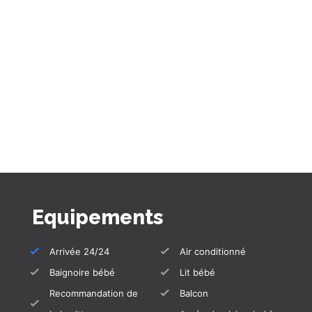
La seul chambre dispose d'un lit deux
personnes et d'une salle de bain.
Situé à proximité du Puerto del Carmen, de sa
promenade maritime et du nouveau parcours
de golf au-dessus de Puerto del Carmen
ouvert en 2008 n’est qu’à 10 minutes de votre
domicile. Vous atteignez l’ancien parcours de
golf de Costa Teguise en environ 20 minutes.
La propriété n'est pas adaptée aux fêtes -
personne n'est autorisé à inviter qui que ce
Equipements
soit. Si vous ne le respectez pas, vous devez
quitter la propriété.
Arrivée 24/24
Air conditionné
Baignoire bébé
Lit bébé
Recommandation de
Balcon