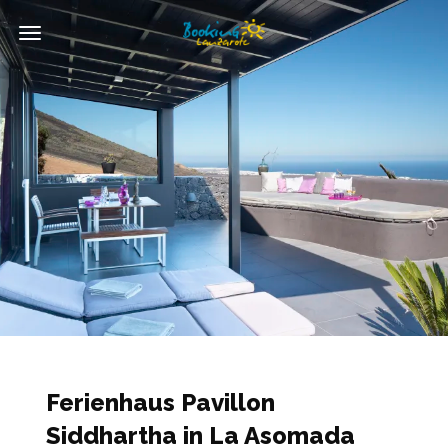
Toggle
Navigation
Ferienhaus Pavillon
Siddhartha in La Asomada