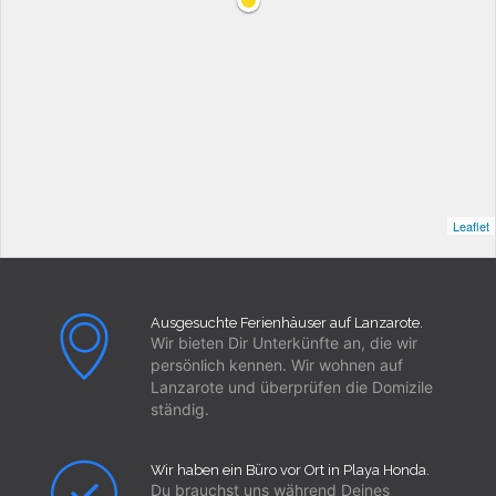
Leaflet
Ausgesuchte Ferienhäuser auf Lanzarote.
Wir bieten Dir Unterkünfte an, die wir
persönlich kennen. Wir wohnen auf
Lanzarote und überprüfen die Domizile
ständig.
Wir haben ein Büro vor Ort in Playa Honda.
Du brauchst uns während Deines