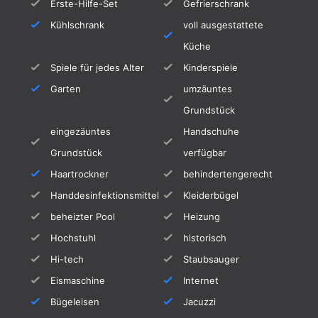
Erste-Hilfe-Set
Gefrierschrank
Teguise erreichen Sie in ca. 20 Minuten.
Kühlschrank
voll ausgestattete
Eine Gruppe, die Wert auf individuelle,
Küche
hochwertige Unterbringung legt, kann hier mit
Spiele für jedes Alter
Kinderspiele
bis zu 8 Personen anreisen. In der Privatanlage
Garten
umzäuntes
liegen auch noch der Bungalow Parnass, das
Grundstück
Apartment Casablanca und der Bungalow
eingezäuntes
Handschuhe
Empireo.
Grundstück
verfügbar
Die Ferienunterkunft ist nicht für Parteien
Haartrockner
behindertengerecht
geeignet - niemand darf jemanden einladen.
Handdesinfektionsmittel
Kleiderbügel
Wenn Sie es nicht respektieren, müssen Sie die
beheizter Pool
Heizung
Ferienunterkunft verlassen.
Hochstuhl
historisch
Hi-tech
Staubsauger
Eismaschine
Internet
Bügeleisen
Jacuzzi