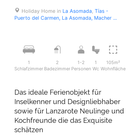
Holiday Home in
La Asomada
,
Tías -
Puerto del Carmen, La Asomada, Macher ...
1
2
1-2
1
105m²
Schlafzimmer
Badezimmer
Personen
Wc
Wohnfläche
Das ideale Ferienobjekt für
Inselkenner und Designliebhaber
sowie für Lanzarote Neulinge und
Kochfreunde die das Exquisite
schätzen