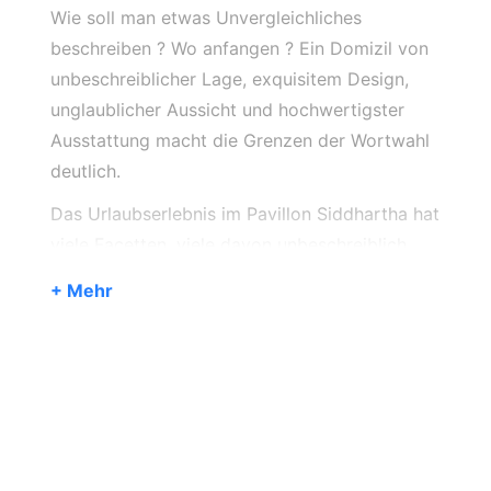
Wie soll man etwas Unvergleichliches
beschreiben ? Wo anfangen ? Ein Domizil von
unbeschreiblicher Lage, exquisitem Design,
unglaublicher Aussicht und hochwertigster
Ausstattung macht die Grenzen der Wortwahl
deutlich.
Das Urlaubserlebnis im Pavillon Siddhartha hat
viele Facetten, viele davon unbeschreiblich,
abstrakt und nicht fassbar.
+ Mehr
In der Kurzbeschreibung daher nur ein paar
Fakten: 100 qm Wohnfläche in einem Raum
dazu ein Bad und ein separates WC, 100 qm
Terrasse mit Sonnenliegeplatz und Whirlpool,
nahezu ausschließliche Glaskonstruktion,
vollständige Ausstattung, exquisite Alleinlage