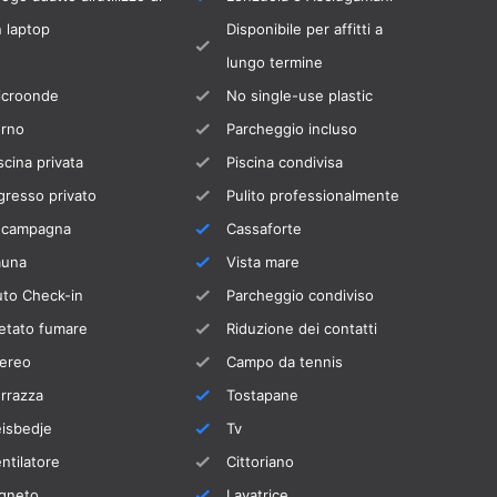
 laptop
Disponibile per affitti a
lungo termine
icroonde
No single-use plastic
orno
Parcheggio incluso
scina privata
Piscina condivisa
gresso privato
Pulito professionalmente
n campagna
Cassaforte
auna
Vista mare
uto Check-in
Parcheggio condiviso
etato fumare
Riduzione dei contatti
tereo
Campo da tennis
rrazza
Tostapane
isbedje
Tv
ntilatore
Cittoriano
igneto
Lavatrice