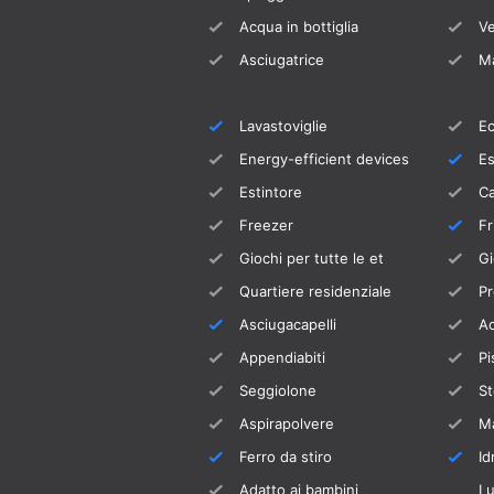
Acqua in bottiglia
Ve
Asciugatrice
Ma
Lavastoviglie
Ec
Energy-efficient devices
Es
Estintore
C
Freezer
Fr
Giochi per tutte le et
Gi
Quartiere residenziale
Pr
Asciugacapelli
Ac
Appendiabiti
Pi
Seggiolone
St
Aspirapolvere
Ma
Ferro da stiro
I
Adatto ai bambini
Lu