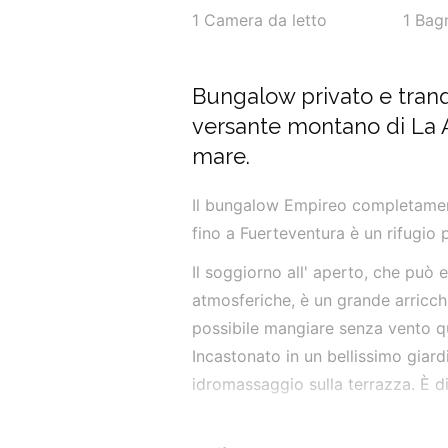
1
Camera da letto
1
Bag
Bungalow privato e tranq
versante montano di La 
mare.
Il bungalow Empireo completament
fino a Fuerteventura è un rifugio p
Il soggiorno all' aperto, che può e
atmosferiche, è un grande arricc
possibile mangiare senza vento qu
Incastonato in un bellissimo giar
idromassaggio sulla terrazza. È di
Un gruppo che apprezza gli alloggi